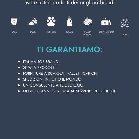
avere tutti i prodotti dei migliori brand:
CURA PERSONA
CASA
BAZAR
PET FOOD
BUCATO
PULIZIA
CURA PERSONA
ALTA
PERSONA
PROFESSIONALE
TI GARANTIAMO:
CATEGORIE SPECIALI:
ITALIAN TOP BRAND
30MILA PRODOTTI
Mi occupo di coordinare un team di Esperti in
FORNITURE A SCATOLA - PALLET - CARICHI
NOVITÀ
Soluzioni Detergenza & Beauty dedicati ai clienti
SPEDIZIONI IN TUTTO IL MONDO
UN CONSULENTE A TE DEDICATO
esteri.
OLTRE 50 ANNI DI STORIA AL SERVIZIO DEL CLIENTE
OFFERTE
L'enorme richiesta di prodotti italiani ed europei
porta sempre più aziende estere a contattarci;
negli anni abbiamo sviluppato una forte presenza
ed esperienza in questi mercati.
Il servizio fornito da Lanza Commercio