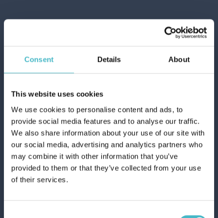
Detergenza include quindi una consulenza
specializzata, siamo in grado di trovare prodotti
sul mercato al prezzo desiderato; siamo in grado
inoltre di organizzare la consegna all'estero e
creare tutta la documentazione necessaria e
Consent
Details
About
conforme a tutte le regolamentazioni nazionali
internazionali.
This website uses cookies
I clienti che serviamo spaziano dal distributore o
We use cookies to personalise content and ads, to
la grande distribuzione fino alla piccola rivendita
provide social media features and to analyse our traffic.
di prossimità ma anche grossisti, drugstore e
We also share information about your use of our site with
infine alle profumerie.
Registrati
our social media, advertising and analytics partners who
may combine it with other information that you’ve
provided to them or that they’ve collected from your use
precedente:
LAVORA CON NOI
un team
of their services.
cristiano lanza | logistic manager
organizzato
Consent