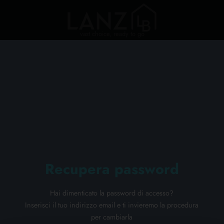
vast choice, ready to go
Recupera password
Hai dimenticato la password di accesso?
Inserisci il tuo indirizzo email e ti invieremo la procedura
per cambiarla