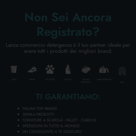
AGGIUNGI AL CARRELLO
Non Sei Ancora
Registrato?
Lanza commercio detergenza è il tuo partner ideale per
avere tutti i prodotti dei migliori brand:
CASA
BAZAR
PET FOOD
BUCATO
PULIZIA
CURA PERSONA
ALTA
PERSONA
TI GARANTIAMO:
ITALIAN TOP BRAND
FELIX LE GHIOTTONERIE BUSTA 85 GR.
30MILA PRODOTTI
CONIGLIO
FORNITURE A SCATOLA - PALLET - CARICHI
Cartone da 26 PZ.
SPEDIZIONI IN TUTTO IL MONDO
UN CONSULENTE A TE DEDICATO