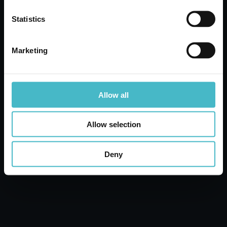
Statistics
AGGIUNGI AL CARRELLO
Marketing
Allow all
Allow selection
Deny
FRISKIES GATTO SCATOLA 400 GR.
SALMONE / VERDURE
Cartone da 20 PZ.