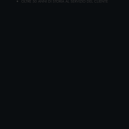
OLTRE 50 ANNI DI STORIA AL SERVIZIO DEL CLIENTE
AGGIUNGI AL CARRELLO
FELIX LE GHIOTTONERIE BUSTA 85 GR.
MANZO
Cartone da 26 PZ.