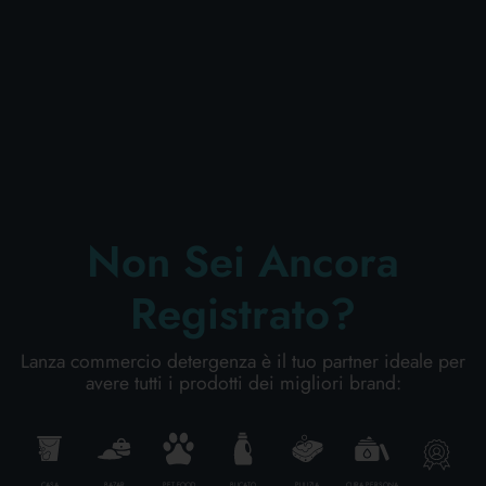
CURA PERSONA
PROFESSIONALE
CATEGORIE SPECIALI:
Non Sei Ancora
NOVITÀ
Registrato?
OFFERTE
Lanza commercio detergenza è il tuo partner ideale per
avere tutti i prodotti dei migliori brand:
Codice
8009350401699
Cartone da
12
PZ.
CASA
BAZAR
PET FOOD
BUCATO
PULIZIA
CURA PERSONA