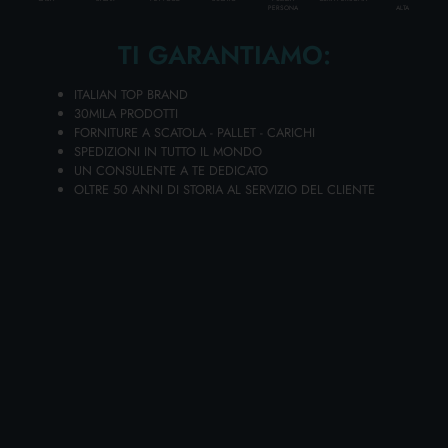
ALTA
PERSONA
Strato da
10
cartoni
Bancali da
40
cartoni
TI GARANTIAMO:
Disponibilità 5121 PZ.
ITALIAN TOP BRAND
30MILA PRODOTTI
FORNITURE A SCATOLA - PALLET - CARICHI
(iva esclusa)
SPEDIZIONI IN TUTTO IL MONDO
UN CONSULENTE A TE DEDICATO
OLTRE 50 ANNI DI STORIA AL SERVIZIO DEL CLIENTE
1,35 €
Prezzo al pezzo
OFFERTE
Aggiungi i tuoi articoli al carrello e richiedi il preventivo
In 24h riceverai la tua offerta personalizzata!