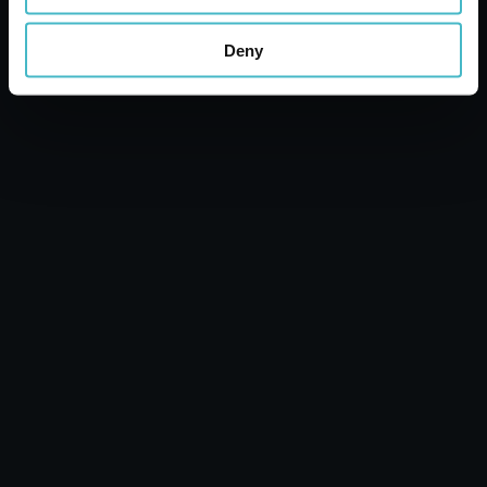
Deny
Condividi
Lanza Commercio Detergenza S.A.P.A. di Lanza –
P&B di Lanza Cristiano e Lanza Davide S.S. sede
legale: Via del Grano 6-8-10 Oppeano 37050 (VR)
Italy P.IVA e C.F. 04551020235 Capitale Sociale Euro
1.500.000 I.V. Registro delle Imprese di Verona
n.04551020235 Iscrizione CCIAA di Verona del