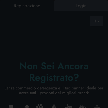
Registrazione
Login
0
vast choice, ready to go
IT
CASA
BAZAR
PET FOOD
BUCATO
PULIZIA PERSONA
CURA PERSONA
PROFESS
CASA
COME RICHIEDERCI UN PREVENTIVO
RISULTATI RICERCA:
0
Risultati trovati
BAZAR
Non Sei Ancora
BIMBO
PET FOOD
Registrato?
Lanza commercio detergenza è il tuo partner ideale per
BUCATO
avere tutti i prodotti dei migliori brand:
CONFEZIONI REGALO BAMBINA
PULIZIA PERSONA