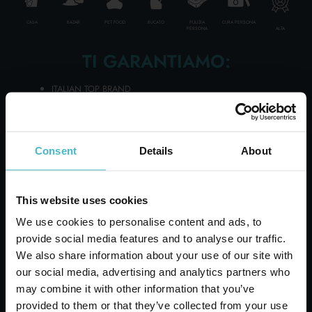
CASA
BAZAR
PET FOOD
BUCATO
PULIZIA
CURA PERSONA
ALTA
PERSONA
CURA PERSONA
TI GARANTIAMO:
CONFEZIONI REGALO PRIMA INFANZ
ITALIAN TOP BRAND
PROFESSIONALE
30MILA PRODOTTI
FORNITURE A SCATOLA - PALLET - CARICHI
SPEDIZIONI IN TUTTO IL MONDO
CATEGORIE SPECIALI:
UN CONSULENTE A TE DEDICATO
Consent
Details
About
OLTRE 50 ANNI DI STORIA AL SERVIZIO DEL CLIENTE
NOVITÀ
This website uses cookies
LINEA BIMBO
OFFERTE
We use cookies to personalise content and ads, to
provide social media features and to analyse our traffic.
We also share information about your use of our site with
our social media, advertising and analytics partners who
may combine it with other information that you’ve
provided to them or that they’ve collected from your use