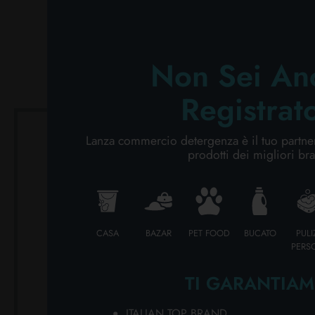
S
CURA PERSONA
PROFESSIONALE
Non Sei An
Registrat
CATEGORIE SPECIALI:
NOVITÀ
Lanza commercio detergenza è il tuo partner 
prodotti dei migliori br
OFFERTE
CASA
BAZAR
PET FOOD
BUCATO
PULI
PERS
TI GARANTIAM
MARSIGLIA TOSCANO
MARSI
ITALIAN TOP BRAND