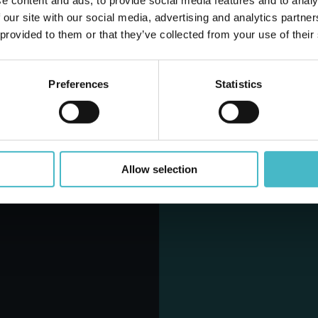
e content and ads, to provide social media features and to analy
 + 1 PZ. ORCHIDEA
GR. 3 PZ. IDRATANTE
Hai 
 our site with our social media, advertising and analytics partn
tone da 18 PZ.
Cartone da 18 PZ.
 provided to them or that they’ve collected from your use of their
Preferences
Statistics
GI AL CARRELLO
AGGIUNGI AL CARRELLO
Allow selection
RI D'ORIENTE
TESORI D'ORIENTE