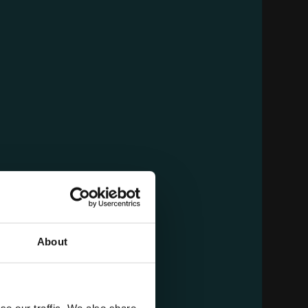
90 GR. 3 + 1 PZ. MIELE
Cartone da 18 PZ.
AGGIUNGI AL CARRELLO
About
EMAIL
100
SPUMA DI SCIAMPAGNA