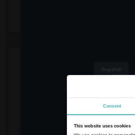
90 
Cartone da 10 PZ.
M
Car
AGGIUNGI AL CARRELLO
AGGIUN
Registrati
LAVORA CON NOI
Consent
This website uses cookies
PALMOLIVE SAPONETTA
PALMOL