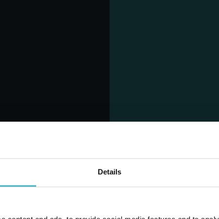
GR. 3 + 1 PZ.
90 GR. 3 + 1 PZ.
ANDORLA
MANDORLA
tone da 18 PZ.
Cartone da 18 PZ.
GI AL CARRELLO
AGGIUNGI AL CARRELLO
Details
IVE SAPONETTA
ROBERTS SAPONETTA 