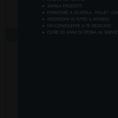
SAPONETTA 200 GR.
SAPON
30MILA PRODOTTI
LAVANDA
FORNITURE A SCATOLA - PALLET - CA
Cartone da 6 PZ.
Ca
SPEDIZIONI IN TUTTO IL MONDO
UN CONSULENTE A TE DEDICATO
OLTRE 50 ANNI DI STORIA AL SERVIZ
AGGIUNGI AL CARRELLO
AGGIUN
OLEA SAPONETTA 15 GR.
PALMOL