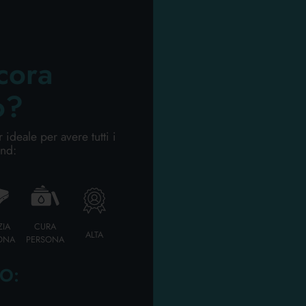
APONETTE INGROSS
cora
pag. 2/2
<<
1
2
>>
visualizza tutti
o?
ideale per avere tutti i
and:
B
Ti invitiamo a effe
funzionalità persona
ZIA
CURA
ALTA
ONA
PERSONA
O:
GLIA TOSCANO
NATURAL GARDEN