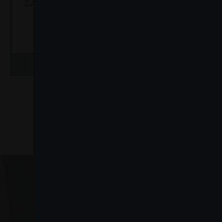
SAPONETTA 90 GR. SETA /
SAPONETT
VANIGLIA
Car
Cartone da 24 PZ.
AGGIUNGI AL CARRELLO
AGGIUN