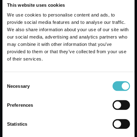
I nostri Esperti saranno lieti di presentarti le
This website uses cookies
migliori offerte
We use cookies to personalise content and ads, to
provide social media features and to analyse our traffic.
We also share information about your use of our site with
our social media, advertising and analytics partners who
may combine it with other information that you’ve
Spedizioni veloci
provided to them or that they’ve collected from your use
Spedizioni rapide e sicure
Registrati
of their services.
LAVORA CON NOI
Consent
Necessary
Selection
Servizio clienti
Contattate il servizio clienti per qualsiasi richiesta
informazioni
Preferences
Statistics
Richiedi preventivo