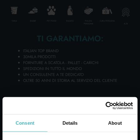
CASA
BAZAR
PET FOOD
BUCATO
PULIZIA
CURA PERSONA
ALTA
PERSONA
TI GARANTIAMO:
Spedizioni veloci
ITALIAN TOP BRAND
Spedizioni rapide e sicure
30MILA PRODOTTI
FORNITURE A SCATOLA - PALLET - CARICHI
SPEDIZIONI IN TUTTO IL MONDO
UN CONSULENTE A TE DEDICATO
OLTRE 50 ANNI DI STORIA AL SERVIZIO DEL CLIENTE
Servizio clienti
Contattate il servizio clienti per qualsiasi richiesta
informazioni
Consent
Details
About
Richiedi preventivo