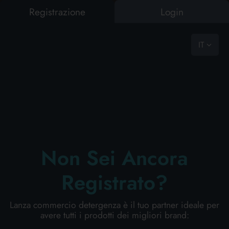
Registrazione
Login
IT
CASA
BAZAR
PET FOOD
BUCATO
PULIZIA PERSONA
CURA PERSONA
PROFESS
COME RICHIEDERCI UN PREVENTIVO
RISULTATI RICERCA:
0
Risultati trovati
RICHIEDI UN PREVENTIVO SENZA
Non Sei Ancora
IMPEGNO
Registrato?
Il nostro team di professionisti ti presenterà le migliori offerte
Lanza commercio detergenza è il tuo partner ideale per
CONTATTACI
avere tutti i prodotti dei migliori brand: