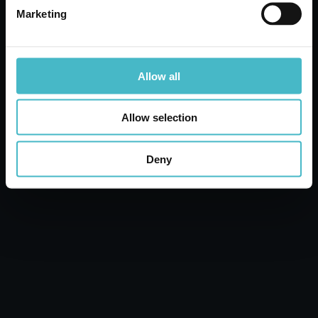
Marketing
I nostri Esperti saranno lieti di presentarti le
migliori offerte
Allow all
Condividi
Condividi
Allow selection
Deny
Lanza Commercio Detergenza S.A.P.A. di Lanza –
P&B di Lanza Cristiano e Lanza Davide S.S. sede