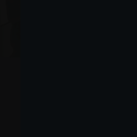
VO
Lanza
Chi siamo
Lanza Commercio
Detergenza S.A.P.A. di
Dove siamo