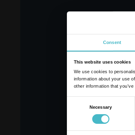
TARGHETTE
LEV
PORTACHIAVI
GA
Registrati
GABBIANO 10017
Cartone da 6 PZ.
Consent
LAVORA CON NOI
AGGIUNGI AL CARRELLO
AGG
This website uses cookies
We use cookies to personalis
information about your use of
other information that you’ve
Consent
Necessary
Selection