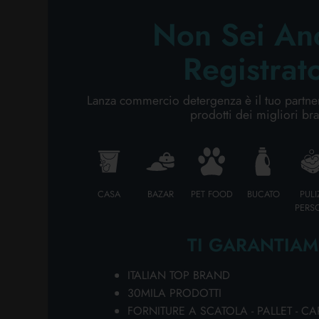
Sc
CURA PERSONA
Non Sei An
A
pr
Registrat
ve
PROFESSIONALE
De
al
Lanza commercio detergenza è il tuo partner 
CATEGORIE SPECIALI:
R
prodotti dei migliori br
10
NOVITÀ
de
ba
OFFERTE
va
do
CASA
BAZAR
PET FOOD
BUCATO
PULI
PERS
di
po
TI GARANTIAM
F
Co
ITALIAN TOP BRAND
ba
30MILA PRODOTTI
va
FORNITURE A SCATOLA - PALLET - CA
na