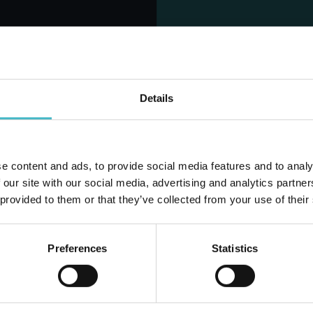
ATAPPO SUGHERO
MOKA GUARNIZIONI 2
BBIANO 10864
TZ. GABBIANO 10050
Cartone da 6 PZ.
Cartone da 12 PZ.
Details
IUNGI AL CARRELLO
AGGIUNGI AL CARRELLO
e content and ads, to provide social media features and to analy
Hai 
 our site with our social media, advertising and analytics partn
 provided to them or that they’ve collected from your use of their
Preferences
Statistics