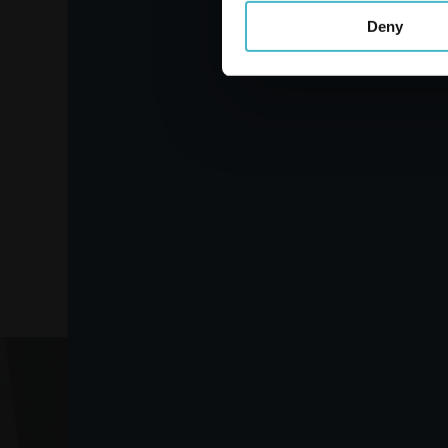
Deny
IMBUTO PLASTICA
CUCINA MEDIO SONDA
CASRE6376
Cartone da 24 PZ.
AGGIUNGI AL CARRELLO