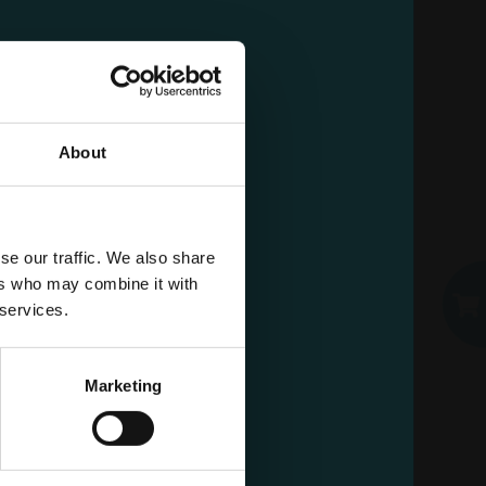
TAPPO BOTTIGLIA
VERSATORE
GABBIANO 10720
Cartone da 6 PZ.
About
AGGIUNGI AL CARRELLO
EMAIL
se our traffic. We also share
già un account?
ers who may combine it with
PASSWORD
 services.
Accedi
Marketing