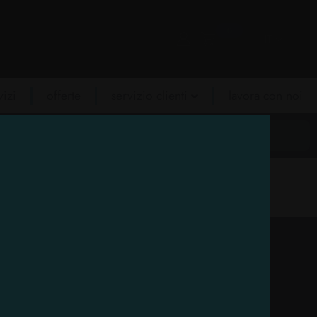
0
IT
vizi
offerte
servizio clienti
lavora con noi
contatti
IZIA PERSONA
CURA PERSONA
PROFESSIONALE
NOVITÀ
OFFERTE
preventivi
guida all'acquisto
 10757
Codice
8003921107577
Cartone da
6
PZ.