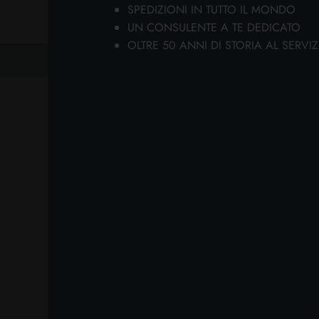
SPEDIZIONI IN TUTTO IL MONDO
ca
UN CONSULENTE A TE DEDICATO
co
OLTRE 50 ANNI DI STORIA AL SERVIZ
es
precedente
successivo
pr
re
pr
ALTR