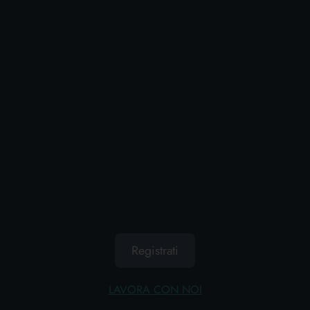
CHANTE CLAIR SGRASSATORE RICARICA 600
Registrati
ML. MARSIGLIA
https://www.ladetergenza.com/it-ww/chante-clair-sgrassatore-
ricarica-600-ml-marsiglia.aspx
LAVORA CON NOI
MARSIGLIA
CHANTE
CLAIR
SGRASSATORE RICARICA 600 ML.