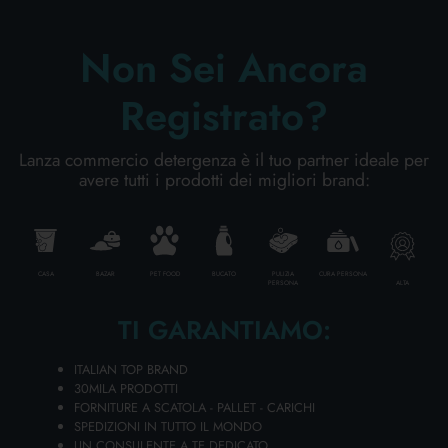
Non Sei Ancora
CHANTE CLAIR SGRASSATORE RICARICA 600
Registrato?
ML. BICARBONATO
https://www.ladetergenza.com/it-ww/chante-clair-sgrassatore-
Lanza commercio detergenza è il tuo partner ideale per
ricarica-600-ml-bicarbonato.aspx
avere tutti i prodotti dei migliori brand:
BICARBONATO
CHANTE
CLAIR
SGRASSATORE RICARICA 600
ML. ...
CHANTE
CLAIR
SGRASSATORE RICARICA 600 ML. ...
Aggiungi al carrello
CHANTE
CLAIR
SGRASSATORE RICARICA
600 ML. ... Aggiungi al carrello
CHANTE
CLAIR
SGRASSATORE
RICARICA 625 ML. ... Aggiungi al carrello [...]
CASA
BAZAR
PET FOOD
BUCATO
PULIZIA
CURA PERSONA
ALTA
PERSONA
TI GARANTIAMO:
ITALIAN TOP BRAND
30MILA PRODOTTI
FORNITURE A SCATOLA - PALLET - CARICHI
SPEDIZIONI IN TUTTO IL MONDO
UN CONSULENTE A TE DEDICATO