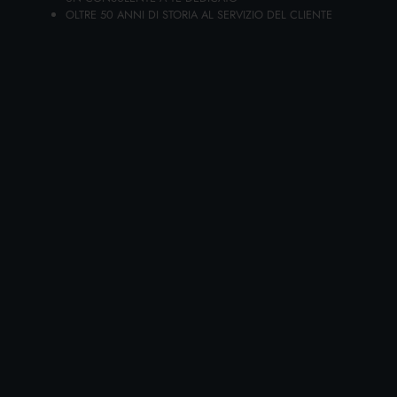
OLTRE 50 ANNI DI STORIA AL SERVIZIO DEL CLIENTE
CHANTE CLAIR SGRASSATORE RICARICA 625
ML. CANDEGGINA
https://www.ladetergenza.com/it-ww/690153f8-bae1-4f06-9961-
c59f10787bd1.aspx
CANDEGGINA
CHANTE
CLAIR
SGRASSATORE RICARICA 625
ML. ...
CHANTE
CLAIR
SGRASSATORE RICARICA 625 ML. ...