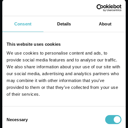
Consent
Details
About
This website uses cookies
We use cookies to personalise content and ads, to
provide social media features and to analyse our traffic.
We also share information about your use of our site with
our social media, advertising and analytics partners who
may combine it with other information that you’ve
provided to them or that they’ve collected from your use
of their services.
CHANTE CLAIR SGRASSATORE RICARICA 600
ML. LIMONE
Consent
https://www.ladetergenza.com/it-ww/chante-clair-sgrassatore-
Necessary
Selection
ricarica-600-ml-limone.aspx