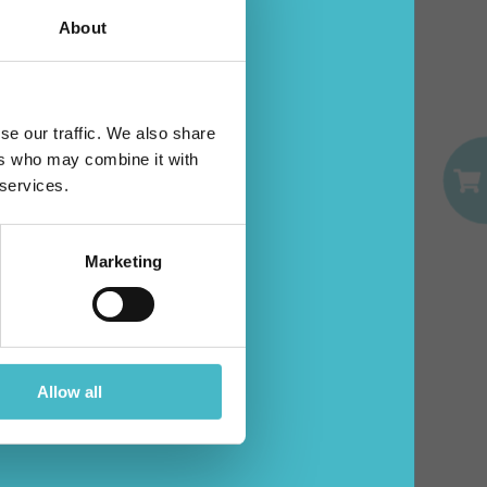
About
EMAIL
se our traffic. We also share
già un account?
ers who may combine it with
PASSWORD
 services.
Accedi
Marketing
Allow all