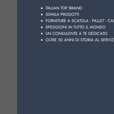
https://www.ladeterge
ITALIAN TOP BRAND
casa > pulizia casa >
30MILA PRODOTTI
LYSOFORM
PAVIMENT
FORNITURE A SCATOLA - PALLET - CA
LYSOFORM
PAVIMEN
carrello Offerte
LYSO
SPEDIZIONI IN TUTTO IL MONDO
UN CONSULENTE A TE DEDICATO
LYSOFORM PAVIM
OLTRE 50 ANNI DI STORIA AL SERVIZ
https://www.ladetergen
casa > pulizia casa >
DELICATE
LYSOFO
convenienza di
LYS
Aggiungi al carrello O
LYSOFORM PAVIM
https://www.ladeterge
casa > pulizia casa >
LIMONE
LYSOFOR
Aggiungi al carrello
L
LYSOFORM
PAVIMEN