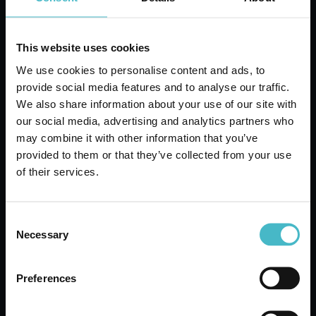
guida all'acquisto
This website uses cookies
lavora con noi
We use cookies to personalise content and ads, to
provide social media features and to analyse our traffic.
We also share information about your use of our site with
our social media, advertising and analytics partners who
may combine it with other information that you’ve
Registrati
provided to them or that they’ve collected from your use
of their services.
RICHIEDI UN PREVENTIVO SENZA
LAVORA CON NOI
IMPEGNO
Consent
Il nostro team di professionisti ti presenterà le migliori offerte
Necessary
Selection
CONTATTACI
Preferences