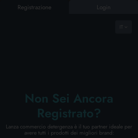
Registrazione
Login
0
vast choice, ready to go
IT
CASA
BAZAR
PET FOOD
BUCATO
PULIZIA PERSONA
CURA PERSONA
PROFESS
CASA
COME RICHIEDERCI UN PREVENTIVO
RISULTATI RICERCA:
0
Risultati trovati
BAZAR
SITEMAP
Non Sei Ancora
PET FOOD
Registrato?
home
BUCATO
Lanza commercio detergenza è il tuo partner ideale per
lanza
avere tutti i prodotti dei migliori brand:
PULIZIA PERSONA