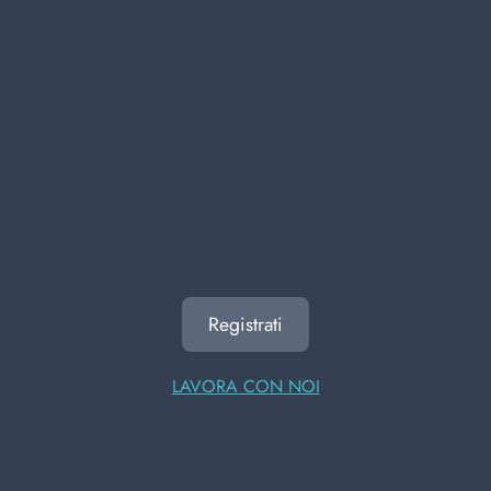
precedente
successivo
ALTRI UTENTI HANNO
VISUALIZZATO ANCHE
Registrati
LAVORA CON NOI