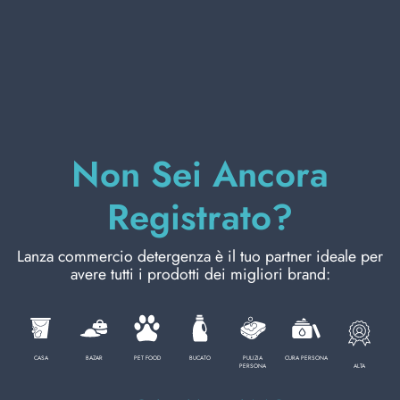
CURA PERSONA
PROFESSIONALE
Non Sei Ancora
CATEGORIE SPECIALI:
Registrato?
NOVITÀ
Lanza commercio detergenza è il tuo partner ideale per
OFFERTE
avere tutti i prodotti dei migliori brand:
Codice
8003921107140
CASA
BAZAR
PET FOOD
BUCATO
PULIZIA
CURA PERSONA
ALTA
PERSONA
Cartone da
6
PZ.