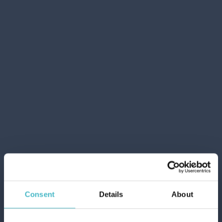
COMPAGNIA DELLE
INDIE BAGNO 500 ML.
13 PEONIA / AMBRA
Cartone da 6 PZ.
AGGIUNGI AL CARRELLO
Consent
Details
About