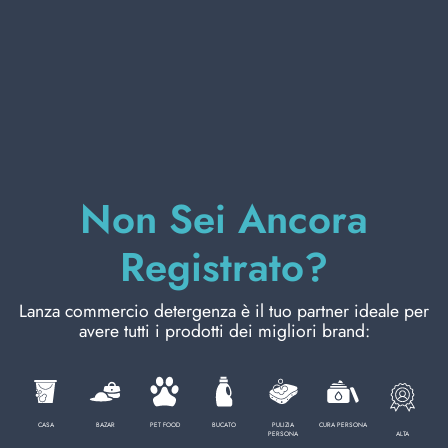
CURA PERSONA
PROFESSIONALE
CATEGORIE SPECIALI:
Non Sei Ancora
NOVITÀ
Registrato?
OFFERTE
Lanza commercio detergenza è il tuo partner ideale per
avere tutti i prodotti dei migliori brand:
Codice
8008970000138
CASA
BAZAR
PET FOOD
BUCATO
PULIZIA
CURA PERSONA
ALTA
PERSONA
Cartone da
6
PZ.