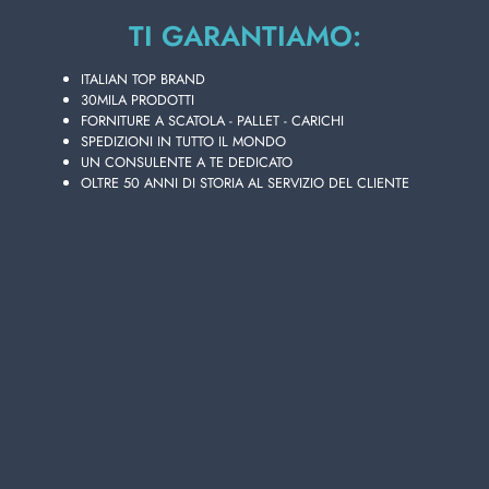
Strato da
29
cartoni
TI GARANTIAMO:
Bancali da
145
cartoni
ITALIAN TOP BRAND
Disponibilità 258 PZ.
30MILA PRODOTTI
FORNITURE A SCATOLA - PALLET - CARICHI
SPEDIZIONI IN TUTTO IL MONDO
UN CONSULENTE A TE DEDICATO
OLTRE 50 ANNI DI STORIA AL SERVIZIO DEL CLIENTE
Aggiungi i tuoi articoli al carrello e richiedi il preventivo
In 24h riceverai la tua offerta personalizzata!
AGGIUNGI AL CARRELLO
Scegli la qualità e la convenienza di TESORI
D'ORIENTE BAGNO 500 ML. MIRRA, presente nel
vasto catalogo online di prodotti in vendita
all'ingrosso di Lanza Commercio Detergenza, il tuo
miglior sito per acquisti all'ingrosso.