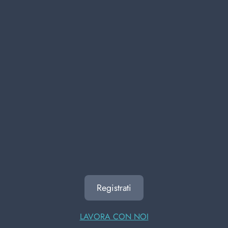
attività più efficiente con i nostri prodotti di qualità.
pulizia persona
detergenza
Bagnoschiuma ingrosso
precedente
successivo
ALTRI UTENTI HANNO
VISUALIZZATO ANCHE
Registrati
LAVORA CON NOI