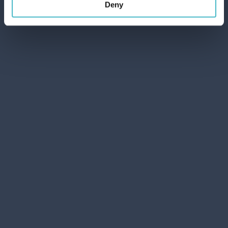
Deny
Spedizioni veloci
Spedizioni rapide e sicure
Servizio clienti
Contattate il servizio clienti per qualsiasi richiesta
informazioni
Richiedi preventivo
I nostri Esperti saranno lieti di presentarti le
migliori offerte