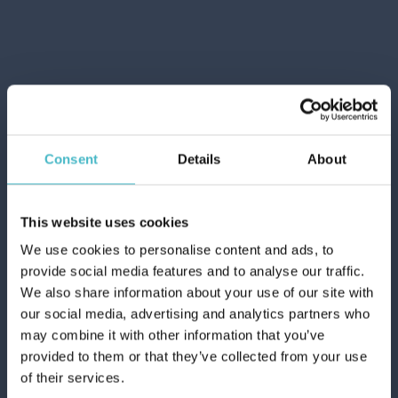
sapone liquido
lenor
borotalco
ace
candeggina
coccolino
Consent
Details
About
guanti monouso
omino bianco
This website uses cookies
malizia
We use cookies to personalise content and ads, to
provide social media features and to analyse our traffic.
tesori d'oriente
Registrati
We also share information about your use of our site with
our social media, advertising and analytics partners who
may combine it with other information that you’ve
LAVORA CON NOI
Risultati: 33412 - pag 1/1671
provided to them or that they’ve collected from your use
of their services.
«
»
1
2
3
4
5