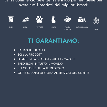
«
»
avere tutti i prodotti dei migliori brand:
1
2
3
4
5
CURA PERSONA
alcool
CASA
BAZAR
PET FOOD
BUCATO
PULIZIA
CURA PERSONA
ALTA
PERSONA
PROFESSIONALE
dash
TI GARANTIAMO:
carta igienica
CATEGORIE SPECIALI:
ITALIAN TOP BRAND
felce azzurra
30MILA PRODOTTI
NOVITÀ
FORNITURE A SCATOLA - PALLET - CARICHI
guanti
SPEDIZIONI IN TUTTO IL MONDO
amuchina
UN CONSULENTE A TE DEDICATO
OFFERTE
OLTRE 50 ANNI DI STORIA AL SERVIZIO DEL CLIENTE
tesori
chante clair
lysoform
guanti nitrile