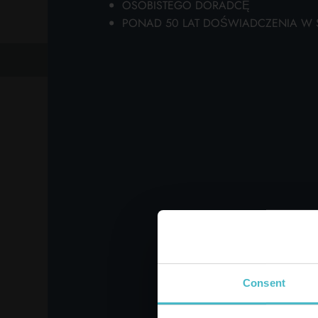
OSOBISTEGO DORADCĘ
ka
PONAD 50 LAT DOŚWIADCZENIA W S
Pa
ab
wy
poprzedni
następny
zw
pr
INNI
Consent