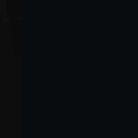
VO
Lanza
Jak do nas dojechać
Lanza Commercio
Detergenza S.A.P.A. di
Mapa witryny