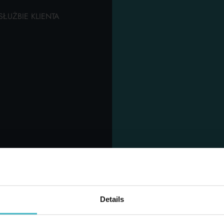
tegorii pielęgnacja ciała, parafarmaceutyki,
ŁUŻBIE KLIENTA
rafarmacja oraz spersonalizowane doradztwo,
y zaspokoić potrzeby Twojej firmy. Poproś o
cenę i dowiedz się, jak możemy pomóc Ci
iększyć wydajność Twojej firmy dzięki naszym
oduktom wysokiej jakości.
 UŻYTKOWNICY PRZEGLĄDALI R
Details