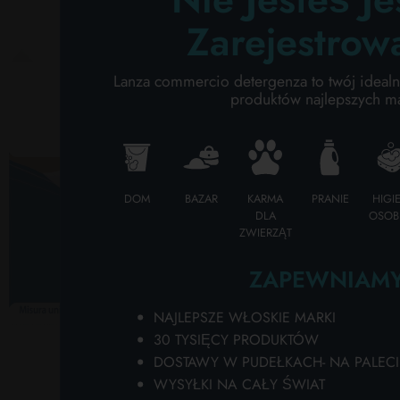
B
ob
PIELĘGNACJA CIAŁA
Zarejestrow
hu
na
PROFESJONALNY
Lanza commercio detergenza to twój idealny
E
produktów najlepszych m
F
KATEGORIE SPECJALNE:
pr
hu
NEW
Pa
op
DOM
BAZAR
KARMA
PRANIE
HIGI
PROMO
za
DLA
OSOB
ZWIERZĄT
pr
do
ZAPEWNIAMY
k
F
NAJLEPSZE WŁOSKIE MARKI
De
30 TYSIĘCY PRODUKTÓW
ci
DOSTAWY W PUDEŁKACH- NA PALECI
ró
WYSYŁKI NA CAŁY ŚWIAT
kr