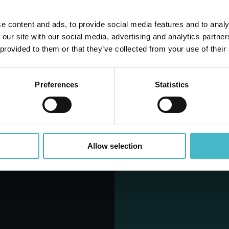
e content and ads, to provide social media features and to analy
aż samoprzylepny
Ma
 our site with our social media, advertising and analytics partn
 metry x 6 cm
 provided to them or that they’ve collected from your use of their
armamed 05413
ton zawierający 6 szt.
Preferences
Statistics
DAJ DO KOSZYKA
Allow selection