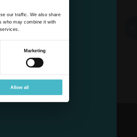
E-MAIL
se our traffic. We also share
sz już konto?
ers who may combine it with
HASŁO
 services.
Zaloguj się
Marketing
Allow all