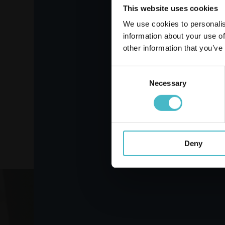
Zarejestruj się
This website uses cookies
We use cookies to personalis
BANDAŻ ELASTYCZNY
Band
information about your use of
4 MT.X 7
4
other information that you’ve
CM.FARMAMED 05512
F
Karton zawierający 6 szt.
Kar
Consent
Necessary
Selection
DODAJ DO KOSZYKA
DO
Deny