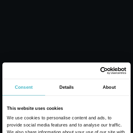
HANDLOWIEC
E-COMMERCE
Consent
Details
About
This website uses cookies
We use cookies to personalise content and ads, to
Zarejestruj się
HURTOWNIK
provide social media features and to analyse our traffic.
We also share information about your use of our site with