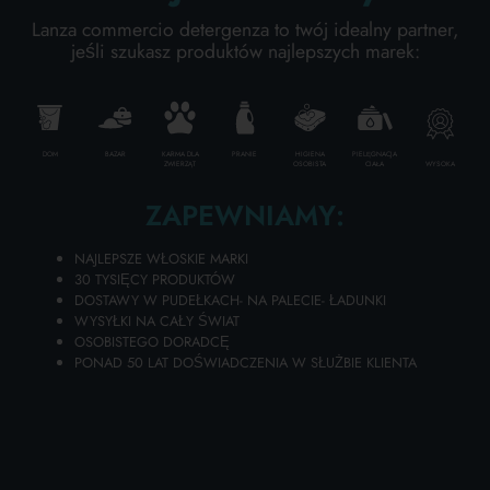
W zależności od rodzaju Twojej działalności,
zapewnimy Ci najlepsze możliwe wsparcie w
Lanza commercio detergenza to twój idealny partner,
jeśli szukasz produktów najlepszych marek:
zakresie:
PIELĘGNACJA CIAŁA
• Zarządzania dokumentacją
• Asortymentu produktów i minimalnych ilości
zamówień
PROFESJONALNY
• Optymalizacji logistyki i transportu
DOM
BAZAR
KARMA DLA
PRANIE
HIGIENA
PIELĘGNACJA
WYSOKA
ZWIERZĄT
OSOBISTA
CIAŁA
• Doradztwa sprzedażowego i działań
marketingowych
ZAPEWNIAMY:
KATEGORIE SPECJALNE:
NAJLEPSZE WŁOSKIE MARKI
NEW
30 TYSIĘCY PRODUKTÓW
WYBIERZ SWOJĄ FIRMĘ
DOSTAWY W PUDEŁKACH- NA PALECIE- ŁADUNKI
WYSYŁKI NA CAŁY ŚWIAT
PROMO
OSOBISTEGO DORADCĘ
PONAD 50 LAT DOŚWIADCZENIA W SŁUŻBIE KLIENTA
SKLEP