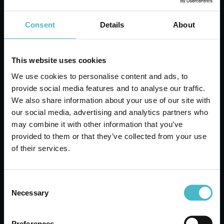
wnosząc swoje doświadczenie i otwierając się na
nowe możliwości.
Był to pierwszy krok w kierunku znacznego
Consent
Details
About
poszerzenia asortymentu: początkowo skupiając
się na domowych środkach czystości, firma
szybko zareagowała na zmieniające się potrzeby
This website uses cookies
klientów i rozszerzyła ofertę o produkty do
We use cookies to personalise content and ads, to
higieny osobistej, środki do prania i karmę dla
provide social media features and to analyse our traffic.
zwierząt.
We also share information about your use of our site with
our social media, advertising and analytics partners who
Aby wspierać ciągły rozwój asortymentu – który
may combine it with other information that you’ve
obecnie obejmuje ponad 10 000 artykułów – na
provided to them or that they’ve collected from your use
przestrzeni lat, firma stopniowo powiększała
of their services.
swoją powierzchnię magazynową, aż ostatecznie
osiągnęła obecną siedzibę główną, z
innowacyjnym centrum logistycznym o
Consent
powierzchni 40 000 metrów kwadratowych i
Necessary
Selection
pojemnością magazynową do 33 000 miejsc
paletowych.
Preferences