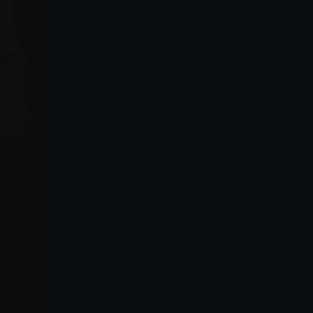
VO
Lanza
Jak do nas dojechać
Lanza Commercio
Detergenza S.A.P.A. di
Mapa witryny