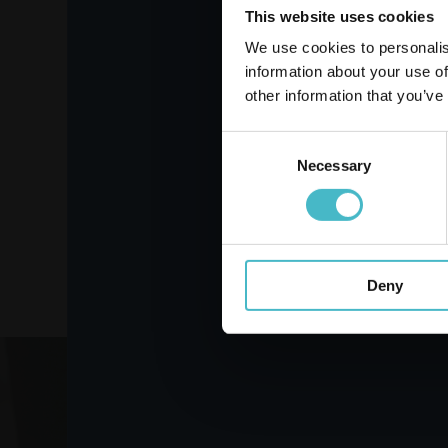
Zarejestruj się
This website uses cookies
We use cookies to personalis
NAŁATY 10 X 15 CM.
NAŁ
information about your use of
3XL 5 SZT.
other information that you’ve
HANSAPLAST 48784
HAN
Karton zawierający 10 szt.
Kart
Consent
Necessary
Selection
DODAJ DO KOSZYKA
DO
Deny