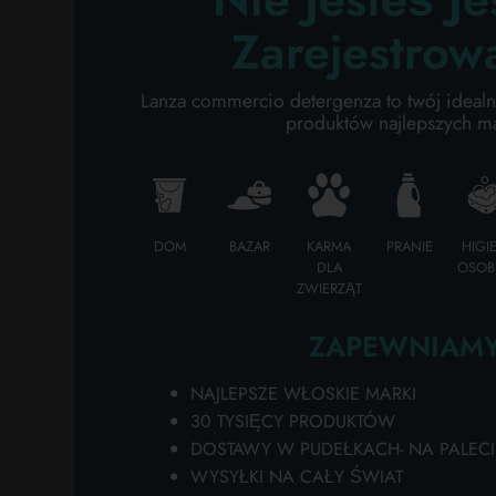
PIELĘGNACJA CIAŁA
Zarejestrow
Wy
s
H
PROFESJONALNY
Lanza commercio detergenza to twój idealny
produktów najlepszych m
ka
Co
KATEGORIE SPECJALNE:
za
10
NEW
S
DOM
BAZAR
KARMA
PRANIE
HIGI
pr
PROMO
DLA
OSOB
hu
ZWIERZĄT
Pa
op
ZAPEWNIAMY
za
pr
NAJLEPSZE WŁOSKIE MARKI
do
30 TYSIĘCY PRODUKTÓW
ku
DOSTAWY W PUDEŁKACH- NA PALECI
S
WYSYŁKI NA CAŁY ŚWIAT