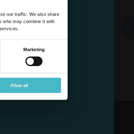
E-MAIL
se our traffic. We also share
sz już konto?
ers who may combine it with
HASŁO
 services.
Zaloguj się
Marketing
Allow all