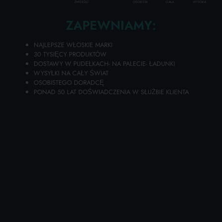
Kod
8023766053228
WYSOKA
ZWIERZĄT
OSOBISTA
CIAŁA
ZAPEWNIAMY:
Karton zawierający
5
szt.
NAJLEPSZE WŁOSKIE MARKI
Disponibilità 42 PZ.
30 TYSIĘCY PRODUKTÓW
DOSTAWY W PUDEŁKACH- NA PALECIE- ŁADUNKI
WYSYŁKI NA CAŁY ŚWIAT
OSOBISTEGO DORADCĘ
Dodaj swoje produkty do koszyka i poproś o wycenę
PONAD 50 LAT DOŚWIADCZENIA W SŁUŻBIE KLIENTA
Za 24 godziny otrzymasz spersonalizowaną ofertę!
DODAJ DO KOSZYKA
Wybierz jakość i wygodę Plastry na skórę
wrażliwą, 2 rozmiary, 24 sztuki, bakterie. Farmamed
05322 z obszernego internetowego katalogu
produktów hurtowych Lanza Commercio