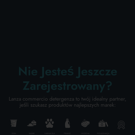
PIELĘGNACJA CIAŁA
PROFESJONALNY
KATEGORIE SPECJALNE:
Nie Jesteś Jeszcze
NEW
Zarejestrowany?
PROMO
Lanza commercio detergenza to twój idealny partner,
jeśli szukasz produktów najlepszych marek:
DOM
BAZAR
KARMA DLA
PRANIE
HIGIENA
PIELĘGNACJA