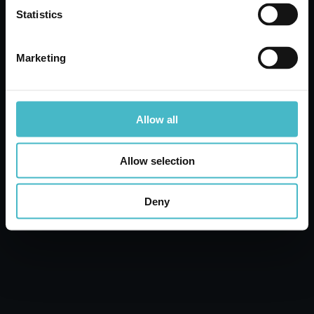
Statistics
Marketing
Allow all
Allow selection
Deny
10 PLASTRY 8 CM. 3
SZTUKI. LECZENIE Z
FARMAMED
Karton zawierający 6 szt.