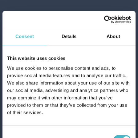
Consent
Details
About
This website uses cookies
We use cookies to personalise content and ads, to
provide social media features and to analyse our traffic.
We also share information about your use of our site with
our social media, advertising and analytics partners who
may combine it with other information that you’ve
provided to them or that they’ve collected from your use
ACE GENTILE WYBIELACZ 3100 ML.
of their services.
https://www.ladetergenza.com/pl-ww/ace-kind-bleach-3100-ml.aspx
pranie > pielęgnacja prania > Wybielacz do prania >
ACE
GENTILE WYBIELACZ 3100 ML.
ACE
GENTILE WYBIELACZ 3100
Consent