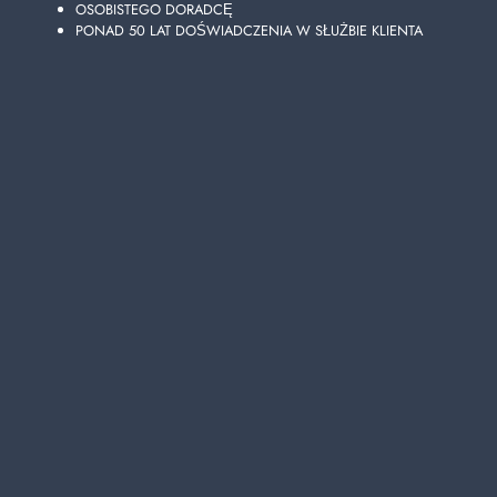
OSOBISTEGO DORADCĘ
PONAD 50 LAT DOŚWIADCZENIA W SŁUŻBIE KLIENTA
ACE ZWYKŁY WYBIELACZ 5000 ML.
https://www.ladetergenza.com/pl-ww/ace-regolare-bleach-5000-
ml.aspx
dom > sprzątanie domu > Wybielacz domowy >
ACE
ZWYKŁY
WYBIELACZ 5000 ML.
ACE
ZWYKŁY WYBIELACZ 5000 ML.
Wybierz jakość i wygodę
ACE
ZWYKŁY WYBIELACZ 5000 ML. z