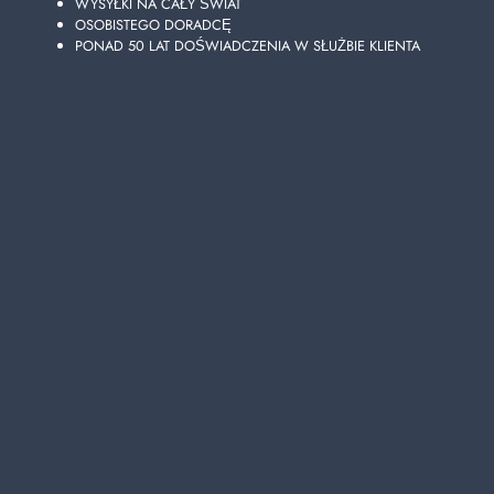
WYSYŁKI NA CAŁY ŚWIAT
OSOBISTEGO DORADCĘ
PONAD 50 LAT DOŚWIADCZENIA W SŁUŻBIE KLIENTA
COCCOLINO PERFUMY LNIANE 342 ML.
DELIKATNY
https://www.ladetergenza.com/pl-ww/coccolino-profuma-
biancheria-342-ml-delicato.aspx
pranie > środki czystości > Pralka >
COCCOLINO
PERFUMY