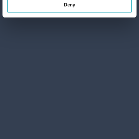
Deny
COCCOLINO PERFUMY LNIANE 342 ML.
Mieszek i Bergam
https://www.ladetergenza.com/pl-ww/coccolino-profuma-
biancheria-342-ml-campanula-bergam.aspx
pranie > środki czystości > Pralka >
COCCOLINO
PERFUMY
LNIANE 342 ML. Mieszek i Bergam
COCCOLINO
PERFUMY
LNIANE 342 ML. ...
COCCOLINO
PERFUMY LNIANE 342 ML. ...