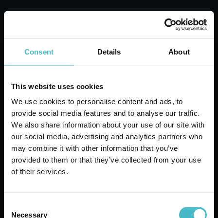
Eficiență, eficacitate și economicitate
În orice activitate prefesională, Destinatarii se
angajează să utilizeze standardele calitative cele
mai avansate, având ca obiectiv eficiența și
eficacitatea propriei acțiuni, precum și
Consent
Details
About
economicitatea gestionării.
This website uses cookies
2. CRITERII DE CONDUITĂ
We use cookies to personalise content and ads, to
provide social media features and to analyse our traffic.
Destinatarii Codului Etic trebuie să respecte
We also share information about your use of our site with
criteriile de conduită indicate mai jos:
our social media, advertising and analytics partners who
may combine it with other information that you’ve
2.1 Relațiile cu angajații și/sau colaboratorii
provided to them or that they’ve collected from your use
of their services.
2.1.1. Reclutarea personalului
Evaluarea personalului care urmează să fie
angajat este efectuată conform corespondenței
Consent
profilelor candidaților comparativ cu cele
Necessary
Selection