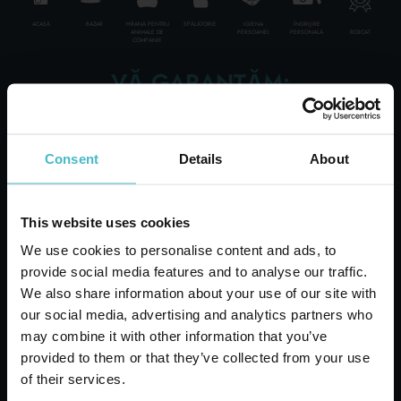
ACASĂ
BAZAR
HRANĂ PENTRU
SPĂLĂTORIE
IGIENA
ÎNGRIJIRE
RIDICAT
ANIMALE DE
PERSOANEI
PERSONALĂ
COMPANIE
VĂ GARANTĂM:
ITALIAN TOP BRAND
Livrări rapide
30 DE MII DE PRODUSE
Livrări rapide și sigure
FURNIZARE PE CUTIE - PALET - FULL TRUCK
Consent
Details
About
LIVRĂRI LA NIVEL MONDIAL
UN CONSULTANT DEDICAT
PESTE 50 DE ANI DE ISTORIE ÎN SERVICII PENTRU CLIENȚI
This website uses cookies
We use cookies to personalise content and ads, to
Serviciu clienți
provide social media features and to analyse our traffic.
Contactați serviciul clienți pentru orice solicitare
de informații
We also share information about your use of our site with
our social media, advertising and analytics partners who
may combine it with other information that you’ve
provided to them or that they’ve collected from your use
of their services.
Solicită estimare de cost