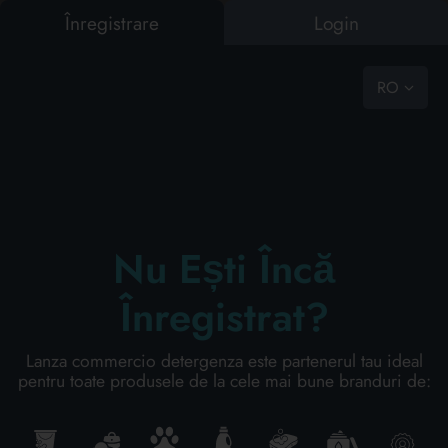
Înregistrare
Login
RO
CASĂ
BAZAR
HRANĂ PENTRU ANIMALE DE COMPANIE
SPĂLĂTORIE
IGIENA
CUM SĂ NE SOLICIȚI O ESTIMARE DE COST
REZULTATE CĂUTARE:
0
Rezultate găsite
Nu Ești Încă
SOLICITĂ O ESTIMARE DE COST FĂRĂ
Înregistrat?
OBLIGAȚII
Echipa noastră de profesioniști îți va prezenta cele mai bune
Lanza commercio detergenza este partenerul tau ideal
oferte
pentru toate produsele de la cele mai bune branduri de:
CONTACTEAZĂ-NE